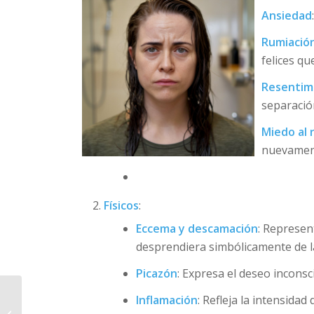
Ansiedad
Rumiació
felices qu
Resentimi
separació
Miedo al 
nuevamen
Físicos
:
Eccema y descamación
: Represent
desprendiera simbólicamente de l
Picazón
: Expresa el deseo inconsci
Un Sentimiento de
Inflamación
: Refleja la intensidad
Preocupación y Miedo