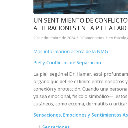
UN SENTIMIENTO DE CONFLICTO
ALTERACIONES EN LA PIEL A LAR
/
/
20 de diciembre de 2024
0 Comentarios
en
Psicolog
Más información acerca de la NMG
Piel y Conflictos de Separación
La piel, según el Dr. Hamer, está profundamen
órgano que define el límite entre nosotros y 
conexión y protección. Cuando una persona
ya sea emocional, físico o simbólico—, est
cutáneos, como eccema, dermatitis o urticari
Sensaciones, Emociones y Sentimientos A
Sensaciones
: