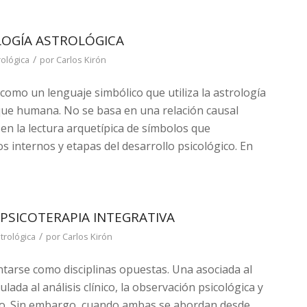
OLOGÍA ASTROLÓGICA
/
rológica
por
Carlos Kirón
como un lenguaje simbólico que utiliza la astrología
que humana. No se basa en una relación causal
en la lectura arquetípica de símbolos que
s internos y etapas del desarrollo psicológico. En
PSICOTERAPIA INTEGRATIVA
/
trológica
por
Carlos Kirón
ntarse como disciplinas opuestas. Una asociada al
culada al análisis clínico, la observación psicológica y
o. Sin embargo, cuando ambas se abordan desde