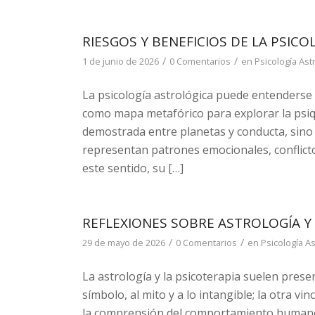
RIESGOS Y BENEFICIOS DE LA PSIC
/
/
1 de junio de 2026
0 Comentarios
en
Psicología Ast
La psicología astrológica puede entenderse 
como mapa metafórico para explorar la psi
demostrada entre planetas y conducta, sino 
representan patrones emocionales, conflicto
este sentido, su […]
REFLEXIONES SOBRE ASTROLOGÍA Y 
/
/
29 de mayo de 2026
0 Comentarios
en
Psicología As
La astrología y la psicoterapia suelen prese
símbolo, al mito y a lo intangible; la otra vin
la comprensión del comportamiento human