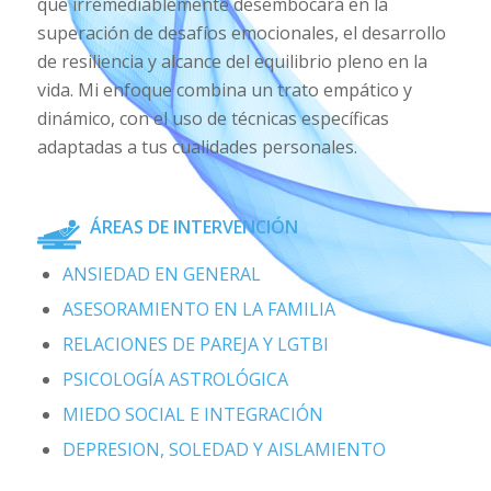
que irremediablemente desembocará en la
superación de desafíos emocionales, el desarrollo
de resiliencia y alcance del equilibrio pleno en la
vida. Mi enfoque combina un trato empático y
dinámico, con el uso de técnicas específicas
adaptadas a tus cualidades personales.
ÁREAS DE INTERVENCIÓN
ANSIEDAD EN GENERAL
ASESORAMIENTO EN LA FAMILIA
RELACIONES DE PAREJA Y LGTBI
PSICOLOGÍA ASTROLÓGICA
MIEDO SOCIAL E INTEGRACIÓN
DEPRESION, SOLEDAD Y AISLAMIENTO