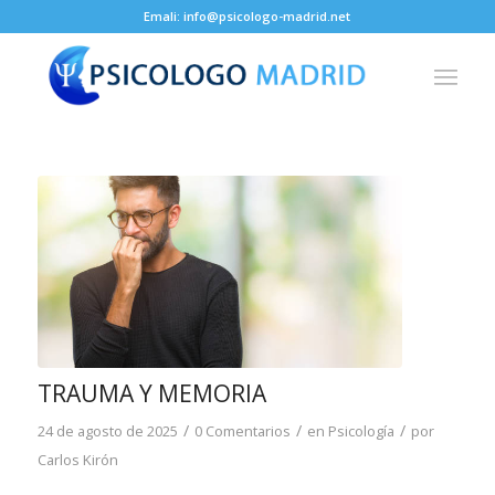
Emali: info@psicologo-madrid.net
TRAUMA Y MEMORIA
/
/
/
24 de agosto de 2025
0 Comentarios
en
Psicología
por
Carlos Kirón