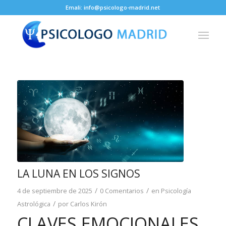
Emali: info@psicologo-madrid.net
LA LUNA EN LOS SIGNOS
/
/
4 de septiembre de 2025
0 Comentarios
en
Psicología
/
Astrológica
por
Carlos Kirón
CLAVES EMOCIONALES