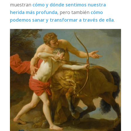
muestran
cómo y dónde sentimos nuestra
herida más profunda
, pero también
cómo
podemos sanar y transformar a través de ella
.